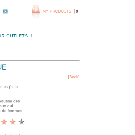
T
MY PRODUCTS
0
UR OUTLETS
UE
[Back]
mps j'ai le
a pousse des
eux qui
p de femmes