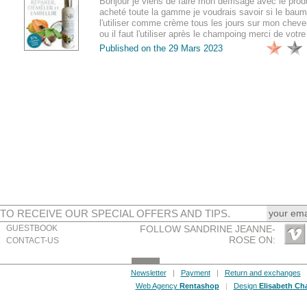
Bonjour je viens de faire mon defrisage avec le produ
acheté toute la gamme je voudrais savoir si le bau
l'utiliser comme crème tous les jours sur mon cheveu
ou il faut l'utiliser après le champoing merci de votr
Published on the
29 Mars 2023
TO RECEIVE OUR SPECIAL OFFERS AND TIPS.
GUESTBOOK
FOLLOW SANDRINE JEANNE-
ROSE ON:
CONTACT-US
Newsletter
|
Payment
|
Return and exchanges
Web Agency
Rentashop
|
Design
Elisabeth Ch