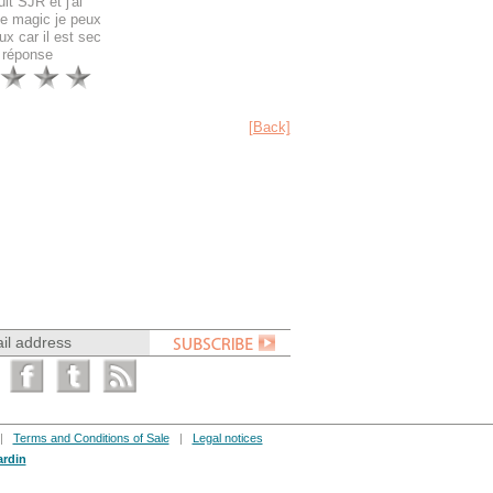
it SJR et j'ai
me magic je peux
x car il est sec
e réponse
[Back]
|
Terms and Conditions of Sale
|
Legal notices
ardin